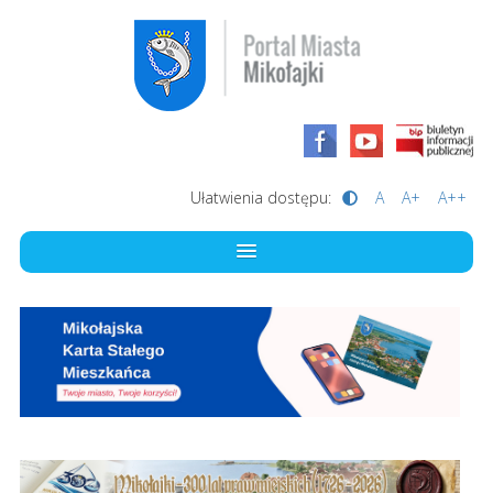
Ułatwienia dostępu:
A
A+
A++