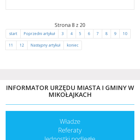
Strona 8 z 20
start
Poprzedni artykuł
3
4
5
6
7
8
9
10
11
12
Następny artykuł
koniec
INFORMATOR URZĘDU MIASTA I GMINY W
MIKOŁAJKACH
Władze
Referaty
Jednostki podległe