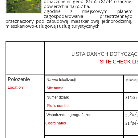
oznaczone nr geod. 81/55 i 81/44 o łącznej
powierzchni 4,6557 ha.
Zgodnie z miejscowym planem
zagospodarowania przestrzennego
przeznaczony pod zabudowę mieszkaniową jednorodzinną,
mieszkaniowo-usługową i usług turystycznych.
LISTA DANYCH DOTYCZĄ
SITE CHECK LI
Położenie
Nazwa lokalizacji
Mikołajk
Location
Site name
Numer działki
81/55 i
Plot’s number
o
’
Współrzędne geograficzne
53
47
o
’
Coordinates
21
34