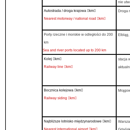
nie utw
Autostrada / droga krajowa

km

Droga n
Nearest motorway / national road

km

Porty rzeczne i morskie w odległości do 200
Elbląg,
km
S
ea and river ports located up to 200 km
Kolej

km

stacja 
Railway line

km

aktualn
Bocznica kolejowa

km

Mrągowo
Railway siding

km

Najbliższe lotnisko międzynarodowe

km

Warsza
Nearest international airport

km

Gdańsk