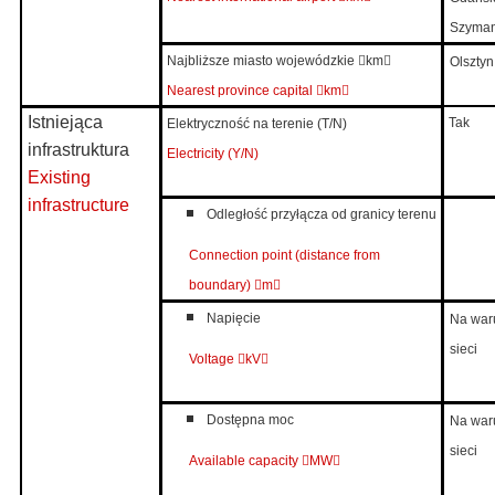
Szyman
Najbliższe miasto wojewódzkie

km

Olsztyn
Nearest province capital

km

Istniejąca
Tak
Elektryczność na terenie (T/N)
infrastruktura
Electricity (Y/N)
Existing
infrastructure
Odległość przyłącza od granicy terenu
Connection point (distance from
boundary)

m

Napięcie
Na war
sieci
Voltage

kV

Dostępna moc
Na war
sieci
Available capacity

MW
