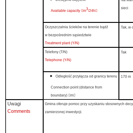
Na war
sieci
3
Available capacity

m
/24h

Oczyszczalnia ścieków na terenie bądź
Tak, w 
w bezpośrednim sąsiedztwie
Treatment plant (Y/N)
Telefony (T/N)
Tak
Telephone (Y/N)
Odległość przyłącza od granicy terenu
170 m
Connection point (distance from
boundary
)

m

Uwagi
Gmina oferuje pomoc przy uzyskaniu stosownych decyz
Comments
zamierzonej inwestycji.