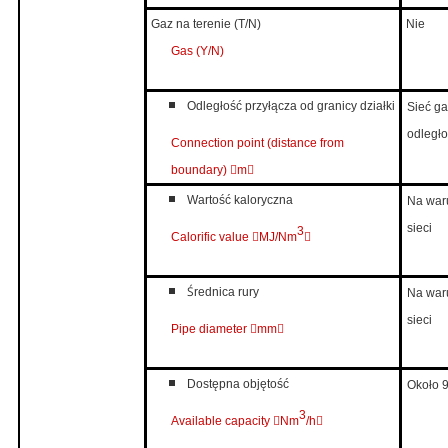
Gaz na terenie (T/N)
Nie
Gas (Y/N)
Odległość przyłącza od granicy działki
Sieć ga
odległo
Connection point (distance from
boundary)

m

Wartość kaloryczna
Na war
sieci
3
Calorific value

MJ/Nm

Ś
rednica rury
Na war
sieci
Pipe diameter

mm

Dostępna objętość
Około 
3
Available capacity

Nm
/h
