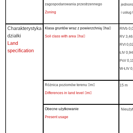
zagospodarowania przestrzennego
jednor
Zoning
i usług
Charakterystyka
Klasa gruntów wraz z powierzchnią

ha

RIVb 0,
działki
Soil class with area

ha

RV 3,4
Land
RVI 0,0
specification
ŁIV 0,9
PsV 0,1
W-ŁIV 0
Różnica poziomów terenu

m

15 m
Differences in land level

m

Obecne użytkowanie
Nieuży
Present usage