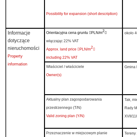
Possibility for expansion (short description)
2
Informacje
Orientacyjna cena gruntu

PLN/m

około 4
dotyczące
włączając 22% VAT
2
nieruchomości
Approx. land price

PLN/m

Property
including 22% VAT
information
Właściciel / właściciele
Gmina M
Owner(s)
Aktualny plan zagospodarowania
Tak, m
przestrzennego (T/N)
Rady Mi
Valid zoning plan (Y/N)
XVII/11
Przeznaczenie w miejscowym planie
Tereny