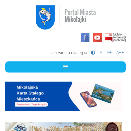
Ułatwienia dostępu:
A
A+
A++