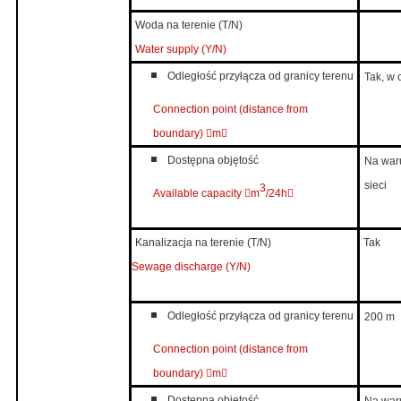
Woda na terenie (T/N)
Water supply (Y/N)
Odległość przyłącza od granicy terenu
Tak, w 
Connection point (distance from
boundary
)

m

Dostępna objętość
Na war
sieci
3
Available capacity

m
/24h

Kanalizacja na terenie (T/N)
Tak
Sewage discharge (Y/N)
Odległość przyłącza od granicy terenu
200 m
Connection point (distance from
boundary
)

m

Dostępna objętość