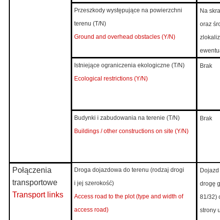
Przeszkody występujące na powierzchni
Na skra
terenu (T/N)
oraz śr
Ground and overhead obstacles (Y/N)
zlokali
ewentu
Istniejące ograniczenia ekologiczne (T/N)
Brak
Ecological restrictions (Y/N)
Budynki i zabudowania na terenie (T/N)
Brak
Buildings / other constructions on site (Y/N)
Połączenia
Droga dojazdowa do terenu (rodzaj drogi
Dojazd 
transportowe
i jej szerokość)
drogę g
Transport links
Access road to the plot (type and width of
81/32) 
access road)
strony 