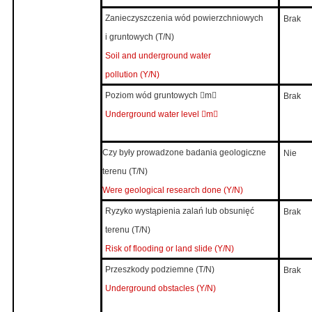
Zanieczyszczenia wód powierzchniowych
Brak
i gruntowych (T/N)
Soil and underground water
pollution (Y/N)
Poziom wód gruntowych

m

Brak
Underground water level

m

Czy były prowadzone badania geologiczne
Nie
terenu (T/N)
Were
geological research done (Y/N)
Ryzyko wystąpienia zalań lub obsunięć
Brak
terenu (T/N)
Risk of flooding or land slide (Y/N)
Przeszkody podziemne (T/N)
Brak
Underground obstacles (Y/N)