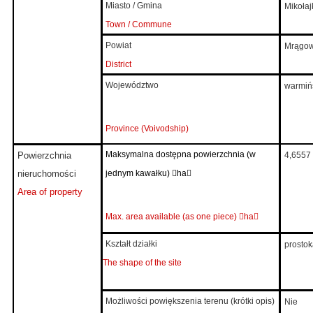
Miasto / Gmina
Mikołaj
Town / Commune
Powiat
Mrągo
District
Województwo
warmiń
Province (Voivodship)
Maksymalna dostępna powierzchnia (w
Powierzchnia
4,6557
nieruchomości
jednym kawałku)

ha

Area of property
Max. area available (as one piece)

ha

Kształt działki
prostok
The shape of the site
Możliwości powiększenia terenu (krótki opis)
Nie