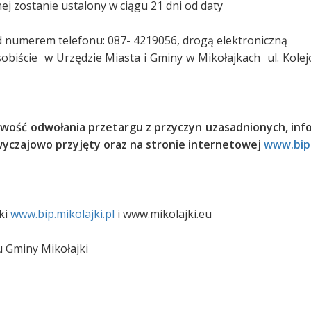
j zostanie ustalony w ciągu 21 dni od daty
numerem telefonu: 087- 4219056, drogą elektroniczną
obiście w Urzędzie Miasta i Gminy w Mikołajkach ul. Kolej
liwość odwołania przetargu z przyczyn uzasadnionych, in
zwyczajowo przyjęty oraz na stronie internetowej
www.bip.
i
ki
www.bip.mikolajki.pl
i
www.mikolajki.eu
 Gminy Mikołajki