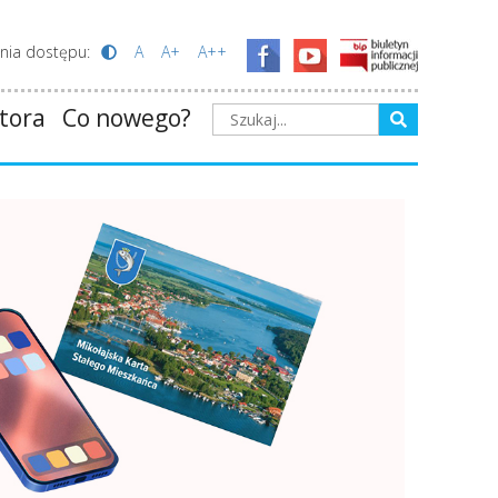
enia dostępu:
A
A+
A++
tora
Co nowego?