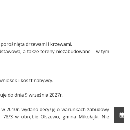
o porośnięta drzewami i krzewami.
odstawowa, a także tereny niezabudowane – w tym
 wniosek i koszt nabywcy.
je do dnia 9 września 2027r.
, w 2010r. wydano decyzję o warunkach zabudowy
r 78/3 w obrębie Olszewo, gmina Mikołajki. Nie