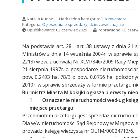
Natalia Kucisz
Nadrzędna kategoria:
Dla inwestora
Kategoria:
Ogłoszenia o sprzedaży, dzierżawie, najmie
Opublikowano: 03 czerwiec 2025
Poprawiono: 03 czerw
Na podstawie art. 28 i art. 38 ustawy z dnia 21 
Ministrów z dnia 14 września 2004r. w sprawie s
2213) w zw. z uchwałą Nr XLVI/346/2009 Rady Miejs
21 sierpnia 1997r. o gospodarce nieruchomościa
pow. 0,2493 ha, 78/3 o pow. 0,0756 ha, położony
2010r. w sprawie sprzedaży w formie przetargu n
Burmistrz Miasta Mikołajki ogłasza pierwszy ni
1.
Oznaczenie nieruchomości według księgi
miejsce przetargu:
Przedmiotem przetargu jest sprzedaż nieruchomo
Dla w/w nieruchomości Sąd Rejonowy w Mrągowie 
prowadzi księgę wieczystą nr OL1M/00024713/6.