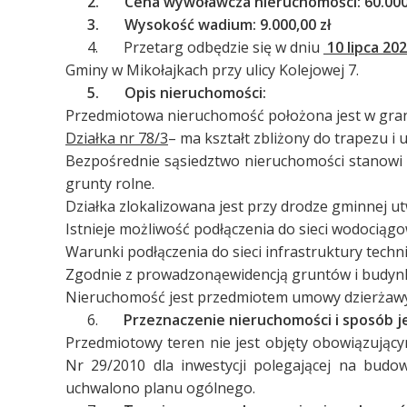
2.
Cena wywoławcza nieruchomości: 60.000,
3.
Wysokość wadium: 9.000,00 zł
4. Przetarg odbędzie się w dniu
10 lipca 202
Gminy w Mikołajkach przy ulicy Kolejowej 7.
5.
Opis nieruchomości:
Przedmiotowa nieruchomość położona jest w gran
Działka nr 78/3
– ma kształt zbliżony do trapezu i
Bezpośrednie sąsiedztwo nieruchomości stanowi 
grunty rolne.
Działka zlokalizowana jest przy drodze gminnej 
Istnieje możliwość podłączenia do sieci wodociągo
Warunki podłączenia do sieci infrastruktury tech
Zgodnie z prowadzonąewidencją gruntów i budynk
Nieruchomość jest przedmiotem umowy dzierżawy p
6.
Przeznaczenie nieruchomości i sposób 
Przedmiotowy teren nie jest objęty obowiązują
Nr 29/2010 dla inwestycji polegającej na budo
uchwalono planu ogólnego.