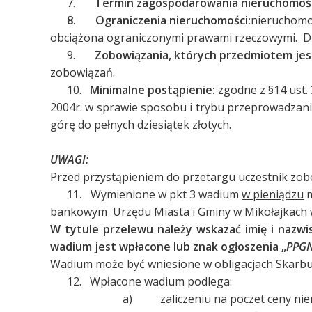
7.
Termin zagospodarowania nieruchomoś
8.
Ograniczenia nieruchomości:
nieruchomoś
obciążona ograniczonymi prawami rzeczowymi. Dział
9.
Zobowiązania, których przedmiotem je
zobowiązań.
10.
Minimalne postąpienie:
zgodne z §14 ust.
2004r. w sprawie sposobu i trybu przeprowadzani
górę do pełnych dziesiątek złotych.
UWAGI:
Przed przystąpieniem do przetargu uczestnik zob
11.
Wymienione w pkt 3 wadium
w pieniądzu
m
bankowym Urzędu Miasta i Gminy w Mikołajkach 
W tytule przelewu należy wskazać imię i nazw
wadium jest wpłacone lub znak ogłoszenia „
PPGN
Wadium może być wniesione w obligacjach Skarbu
12. Wpłacone wadium podlega:
a) zaliczeniu na poczet ceny nier