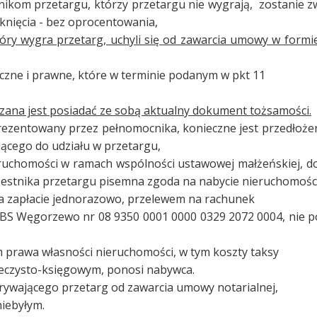
m przetargu, którzy przetargu nie wygrają, zostanie zwr
mknięcia - bez oprocentowania,
który wygra przetarg, uchyli się od zawarcia umowy w formi
czne i prawne, które w terminie podanym w pkt 11
ana jest posiadać ze sobą aktualny dokument tożsamości.
rezentowany przez pełnomocnika, konieczne jest przedłoże
ącego do udziału w przetargu,
chomości w ramach wspólności ustawowej małżeńskiej, do
zestnika przetargu pisemna zgoda na nabycie nieruchomośc
 zapłacie jednorazowo, przelewem na rachunek
S Węgorzewo nr 08 9350 0001 0000 0329 2072 0004, nie póź
m prawa własności nieruchomości, w tym koszty taksy
ieczysto-księgowym, ponosi nabywca.
rywającego przetarg od zawarcia umowy notarialnej,
niebyłym.