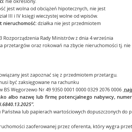
ci
: nie określony.
ć jest wolna od obciążeń hipotecznych, nie jest
 III i IV księgi wieczystej wolne od wpisów.
st nieruchomość:
działka nie jest przedmiotem
 3 Rozporządzenia Rady Ministrów z dnia 4 września
a przetargów oraz rokowań na zbycie nieruchomości tj. nie
owiązany jest zapoznać się z przedmiotem przetargu.
usi być zaksięgowane na rachunku
w BS Węgorzewo Nr 49 9350 0001 0000 0329 2076 0006
naj
isko albo nazwę lub firmę potencjalnego nabywcy, numer
.6840.13.2025”.
 Państwa lub papierach wartościowych dopuszczonych do p
uchomości zaoferowanej przez oferenta, który wygra przet