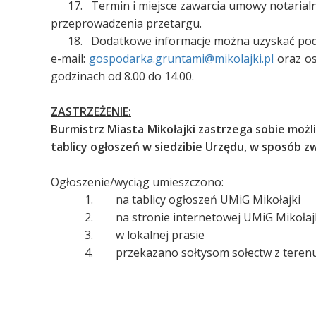
17. Termin i miejsce zawarcia umowy notarialne
przeprowadzenia przetargu.
18. Dodatkowe informacje można uzyskać pod 
e-mail:
gospodarka.gruntami@mikolajki.pl
oraz os
godzinach od 8.00 do 14.00.
ZASTRZEŻENIE:
Burmistrz Miasta Mikołajki zastrzega sobie moż
tablicy ogłoszeń w siedzibie Urzędu, w sposób 
Ogłoszenie/wyciąg umieszczono:
1. na tablicy ogłoszeń UMiG Mikołajk
2. na stronie internetowej UMiG Mikołaj
3. w lokalnej prasie
4. przekazano sołtysom sołectw z terenu