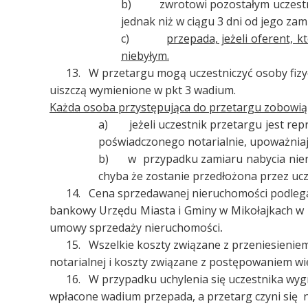
b) zwrotowi pozostałym uczestniko
jednak niż w ciągu 3 dni od jego za
c)
przepada, jeżeli oferent, 
niebyłym.
13. W przetargu mogą uczestniczyć osoby fizy
uiszczą wymienione w pkt 3 wadium.
Każda osoba przystępująca do przetargu zobowiąz
a) jeżeli uczestnik przetargu jest rep
poświadczonego notarialnie, upoważniaj
b) w przypadku zamiaru nabycia nieru
chyba że zostanie przedłożona przez uc
14. Cena sprzedawanej nieruchomości podlega
bankowy Urzędu Miasta i Gminy w Mikołajkach w B
umowy sprzedaży nieruchomości
.
15. Wszelkie koszty związane z przeniesienie
notarialnej i koszty związane z postępowaniem w
16. W przypadku uchylenia się uczestnika wyg
wpłacone wadium przepada, a przetarg czyni się 