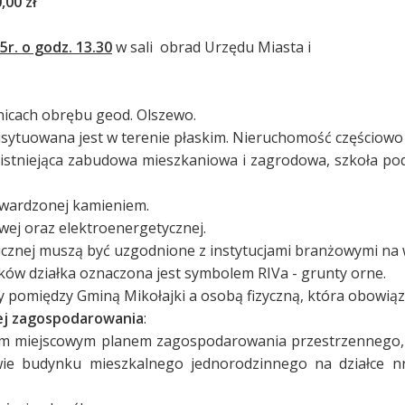
00 zł
5r. o godz. 13.30
w sali obrad Urzędu Miasta i
icach obrębu geod. Olszewo.
 usytuowana jest w terenie płaskim. Nieruchomość częściow
istniejąca zabudowa mieszkaniowa i zagrodowa, szkoła p
utwardzonej kamieniem.
wej oraz elektroenergetycznej.
nicznej muszą być uzgodnione z instytucjami branżowymi na
ów działka oznaczona jest symbolem RIVa - grunty orne.
omiędzy Gminą Mikołajki a osobą fizyczną, która obowiązu
jej zagospodarowania
:
cym miejscowym planem zagospodarowania przestrzennego
wie budynku mieszkalnego jednorodzinnego na działce n