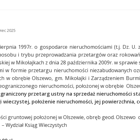
iec 2025
sierpnia 1997r. o gospodarce nieruchomościami (t.j. Dz. U. 
posobu i trybu przeprowadzania przetargów oraz rokowań na
kiej w Mikołajkach z dnia 28 października 2009r. w sprawie s
mi w formie przetargu nieruchomości niezabudowanych ozn
ch w obrębie Olszewo, gm. Mikołajki i Zarządzeniem Burmis
ieograniczonego nieruchomości, położonej w obrębie Olszew
eograniczony przetarg ustny na sprzedaż nieruchomości st
 wieczystej, położenie nieruchomości, jej powierzchnia,
ści gruntowej położonej w Olszewie, obręb geod. Olszewo 
– Wydział Ksiąg Wieczystych